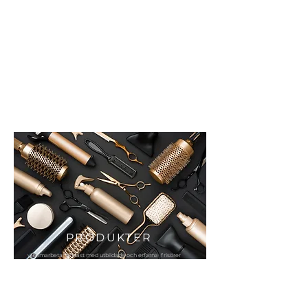
BlOW DRY BAR
PRODUKTER
vi samarbetar endast med utbildade och erfarna frisörer