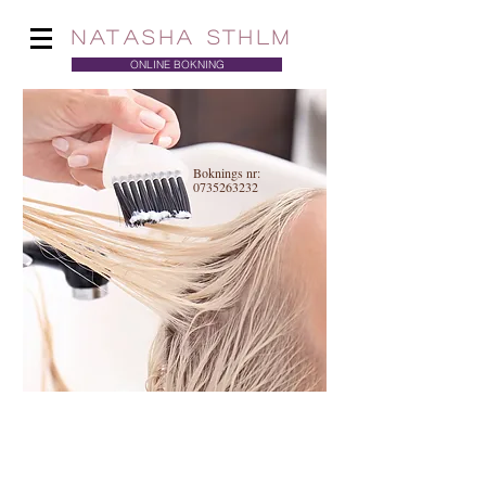
NATASHA STHLM
ONLINE BOKNING
Boknings nr:
0735263232