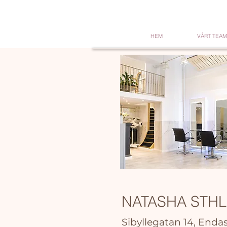
HEM
VÅRT TEAM
NATASHA STH
Sibyllegatan 14, Enda